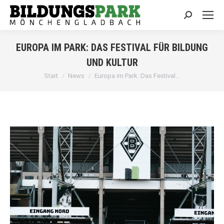
Search:
EUROPA IM PARK: DAS FESTIVAL FÜR BILDUNG
UND KULTUR
Sie befinden sich hier:
Start
News
Europa im Park: Das Festival…